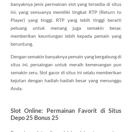
banyaknya jenis permainan slot yang tersedia di situs
ini, yang semuanya memiliki tingkat RTP (Return to
Player) yang tinggi. RTP yang lebih tinggi berarti
peluang untuk menang juga semakin besar,
memberikan keuntungan lebih kepada pemain yang
beruntung.
Dengan semakin banyaknya pemain yang bergabung di
situs ini, persaingan untuk meraih kemenangan pun
semakin seru. Slot gacor di situs ini selalu memberikan
kejutan dengan hadiah-hadiah besar yang menunggu
Anda.
Slot Online: Permainan Favorit di Situs
Depo 25 Bonus 25