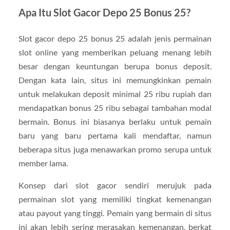
Apa Itu Slot Gacor Depo 25 Bonus 25?
Slot gacor depo 25 bonus 25 adalah jenis permainan
slot online yang memberikan peluang menang lebih
besar dengan keuntungan berupa bonus deposit.
Dengan kata lain, situs ini memungkinkan pemain
untuk melakukan deposit minimal 25 ribu rupiah dan
mendapatkan bonus 25 ribu sebagai tambahan modal
bermain. Bonus ini biasanya berlaku untuk pemain
baru yang baru pertama kali mendaftar, namun
beberapa situs juga menawarkan promo serupa untuk
member lama.
Konsep dari slot gacor sendiri merujuk pada
permainan slot yang memiliki tingkat kemenangan
atau payout yang tinggi. Pemain yang bermain di situs
ini akan lebih sering merasakan kemenangan, berkat