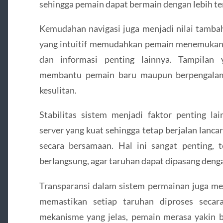
sehingga pemain dapat bermain dengan lebih te
Kemudahan navigasi juga menjadi nilai tambah
yang intuitif memudahkan pemain menemukan 
dan informasi penting lainnya. Tampilan
membantu pemain baru maupun berpengalama
kesulitan.
Stabilitas sistem menjadi faktor penting lai
server yang kuat sehingga tetap berjalan lan
secara bersamaan. Hal ini sangat penting, 
berlangsung, agar taruhan dapat dipasang deng
Transparansi dalam sistem permainan juga men
memastikan setiap taruhan diproses secara
mekanisme yang jelas, pemain merasa yakin