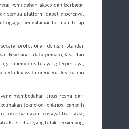
arena kemudahan akses dan berbagai
ak semua platform dapat dipercaya.
enting agar pengalaman bermain tetap
secara profesional dengan standar
nkan keamanan data pemain, keadilan
engan memilih situs yang terpercaya,
pa perlu khawatir mengenai keamanan
 yang membedakan situs resmi dari
nggunakan teknologi enkripsi canggih
k informasi akun, riwayat transaksi,
gah akses pihak yang tidak berwenang,