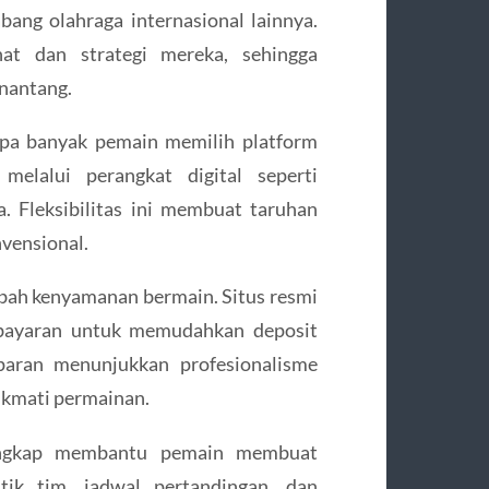
abang olahraga internasional lainnya.
at dan strategi mereka, sehingga
nantang.
pa banyak pemain memilih platform
elalui perangkat digital seperti
. Fleksibilitas ini membuat taruhan
nvensional.
mbah kenyamanan bermain. Situs resmi
bayaran untuk memudahkan deposit
paran menunjukkan profesionalisme
ikmati permainan.
 lengkap membantu pemain membuat
stik tim, jadwal pertandingan, dan