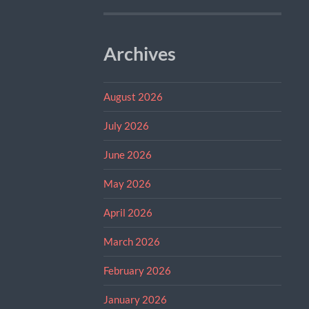
Archives
August 2026
July 2026
June 2026
May 2026
April 2026
March 2026
February 2026
January 2026