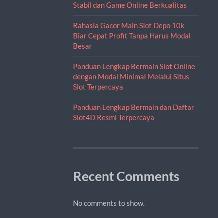
Stabil dan Game Online Berkualitas
Rahasia Gacor Main Slot Depo 10k
Biar Cepat Profit Tanpa Harus Modal
Besar
Panduan Lengkap Bermain Slot Online
dengan Modal Minimal Melalui Situs
Slot Terpercaya
Panduan Lengkap Bermain dan Daftar
Slot4D Resmi Terpercaya
Recent Comments
No comments to show.