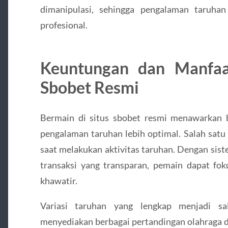
dimanipulasi, sehingga pengalaman taruha
profesional.
Keuntungan dan Manfaa
Sbobet Resmi
Bermain di situs sbobet resmi menawarkan
pengalaman taruhan lebih optimal. Salah sat
saat melakukan aktivitas taruhan. Dengan sis
transaksi yang transparan, pemain dapat fo
khawatir.
Variasi taruhan yang lengkap menjadi sa
menyediakan berbagai pertandingan olahraga dar