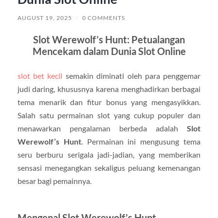
AUGUST 19, 2025
/
0 COMMENTS
Slot Werewolf’s Hunt: Petualangan
Mencekam dalam Dunia Slot Online
slot bet kecil
semakin diminati oleh para penggemar
judi daring, khususnya karena menghadirkan berbagai
tema menarik dan fitur bonus yang mengasyikkan.
Salah satu permainan slot yang cukup populer dan
menawarkan pengalaman berbeda adalah
Slot
Werewolf’s Hunt
. Permainan ini mengusung tema
seru berburu serigala jadi-jadian, yang memberikan
sensasi menegangkan sekaligus peluang kemenangan
besar bagi pemainnya.
Mengenal Slot Werewolf’s Hunt