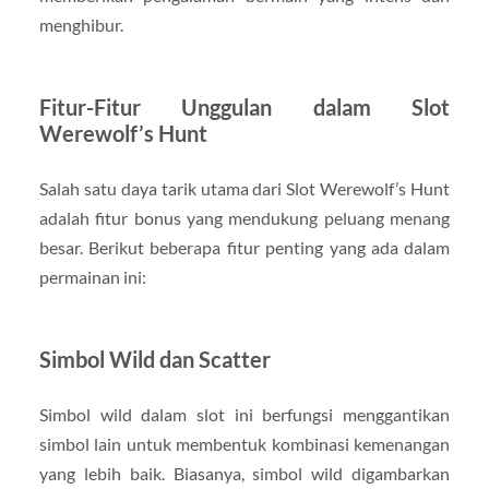
menghibur.
Fitur-Fitur Unggulan dalam Slot
Werewolf’s Hunt
Salah satu daya tarik utama dari Slot Werewolf’s Hunt
adalah fitur bonus yang mendukung peluang menang
besar. Berikut beberapa fitur penting yang ada dalam
permainan ini:
Simbol Wild dan Scatter
Simbol wild dalam slot ini berfungsi menggantikan
simbol lain untuk membentuk kombinasi kemenangan
yang lebih baik. Biasanya, simbol wild digambarkan