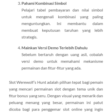
Pahami Kombinasi Simbol
Pelajari tabel pembayaran dan nilai simbol
untuk mengenali kombinasi yang paling
menguntungkan. Ini membantu dalam
membuat keputusan taruhan yang lebih
strategis.
Mainkan Versi Demo Terlebih Dahulu
Sebelum bertaruh dengan uang asli, cobalah
versi demo untuk memahami mekanisme
permainan dan fitur-fitur yang ada.
Slot Werewolf’s Hunt adalah pilihan tepat bagi pemain
yang mencari permainan slot dengan tema unik dan
fitur bonus yang seru. Dengan visual yang menarik dan
peluang menang yang besar, permainan ini patut
dicoba bagi para penggemar slot online yang ingin