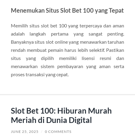
Menemukan Situs Slot Bet 100 yang Tepat
Memilih situs slot bet 100 yang terpercaya dan aman
adalah langkah pertama yang sangat penting.
Banyaknya situs slot online yang menawarkan taruhan
rendah membuat pemain harus lebih selektif. Pastikan
situs yang dipilih memiliki lisensi resmi dan
menawarkan sistem pembayaran yang aman serta
proses transaksi yang cepat.
Slot Bet 100: Hiburan Murah
Meriah di Dunia Digital
JUNE 25, 2025
/
0 COMMENTS