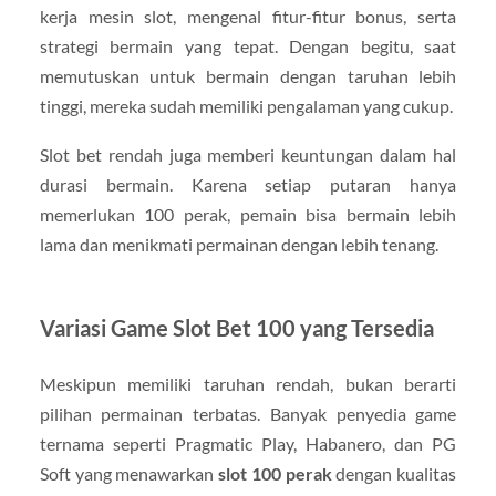
kerja mesin slot, mengenal fitur-fitur bonus, serta
strategi bermain yang tepat. Dengan begitu, saat
memutuskan untuk bermain dengan taruhan lebih
tinggi, mereka sudah memiliki pengalaman yang cukup.
Slot bet rendah juga memberi keuntungan dalam hal
durasi bermain. Karena setiap putaran hanya
memerlukan 100 perak, pemain bisa bermain lebih
lama dan menikmati permainan dengan lebih tenang.
Variasi Game Slot Bet 100 yang Tersedia
Meskipun memiliki taruhan rendah, bukan berarti
pilihan permainan terbatas. Banyak penyedia game
ternama seperti Pragmatic Play, Habanero, dan PG
Soft yang menawarkan
slot 100 perak
dengan kualitas