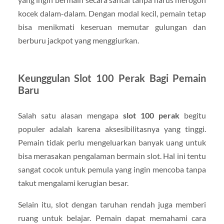
kocek dalam-dalam. Dengan modal kecil, pemain tetap
bisa menikmati keseruan memutar gulungan dan
berburu jackpot yang menggiurkan.
Keunggulan Slot 100 Perak Bagi Pemain
Baru
Salah satu alasan mengapa
slot 100 perak
begitu
populer adalah karena aksesibilitasnya yang tinggi.
Pemain tidak perlu mengeluarkan banyak uang untuk
bisa merasakan pengalaman bermain slot. Hal ini tentu
sangat cocok untuk pemula yang ingin mencoba tanpa
takut mengalami kerugian besar.
Selain itu, slot dengan taruhan rendah juga memberi
ruang untuk belajar. Pemain dapat memahami cara