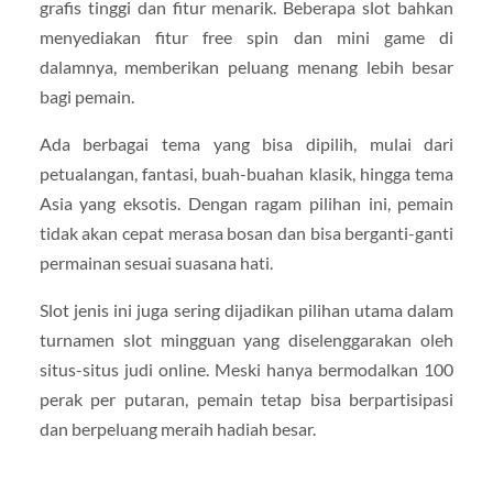
grafis tinggi dan fitur menarik. Beberapa slot bahkan
menyediakan fitur free spin dan mini game di
dalamnya, memberikan peluang menang lebih besar
bagi pemain.
Ada berbagai tema yang bisa dipilih, mulai dari
petualangan, fantasi, buah-buahan klasik, hingga tema
Asia yang eksotis. Dengan ragam pilihan ini, pemain
tidak akan cepat merasa bosan dan bisa berganti-ganti
permainan sesuai suasana hati.
Slot jenis ini juga sering dijadikan pilihan utama dalam
turnamen slot mingguan yang diselenggarakan oleh
situs-situs judi online. Meski hanya bermodalkan 100
perak per putaran, pemain tetap bisa berpartisipasi
dan berpeluang meraih hadiah besar.