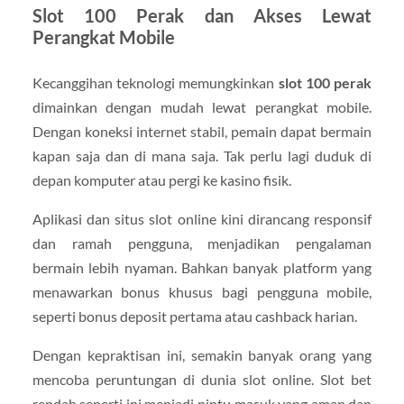
Slot 100 Perak dan Akses Lewat
Perangkat Mobile
Kecanggihan teknologi memungkinkan
slot 100 perak
dimainkan dengan mudah lewat perangkat mobile.
Dengan koneksi internet stabil, pemain dapat bermain
kapan saja dan di mana saja. Tak perlu lagi duduk di
depan komputer atau pergi ke kasino fisik.
Aplikasi dan situs slot online kini dirancang responsif
dan ramah pengguna, menjadikan pengalaman
bermain lebih nyaman. Bahkan banyak platform yang
menawarkan bonus khusus bagi pengguna mobile,
seperti bonus deposit pertama atau cashback harian.
Dengan kepraktisan ini, semakin banyak orang yang
mencoba peruntungan di dunia slot online. Slot bet
rendah seperti ini menjadi pintu masuk yang aman dan