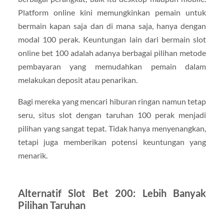
Platform online kini memungkinkan pemain untuk
bermain kapan saja dan di mana saja, hanya dengan
modal 100 perak. Keuntungan lain dari bermain slot
online bet 100 adalah adanya berbagai pilihan metode
pembayaran yang memudahkan pemain dalam
melakukan deposit atau penarikan.
Bagi mereka yang mencari hiburan ringan namun tetap
seru, situs slot dengan taruhan 100 perak menjadi
pilihan yang sangat tepat. Tidak hanya menyenangkan,
tetapi juga memberikan potensi keuntungan yang
menarik.
Alternatif Slot Bet 200: Lebih Banyak
Pilihan Taruhan