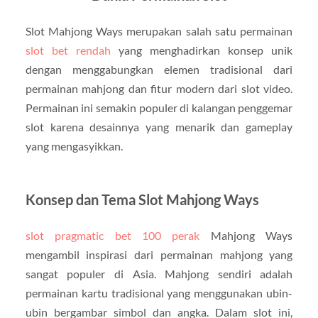
Slot Mahjong Ways merupakan salah satu permainan
slot bet rendah
yang menghadirkan konsep unik
dengan menggabungkan elemen tradisional dari
permainan mahjong dan fitur modern dari slot video.
Permainan ini semakin populer di kalangan penggemar
slot karena desainnya yang menarik dan gameplay
yang mengasyikkan.
Konsep dan Tema Slot Mahjong Ways
slot pragmatic bet 100 perak
Mahjong Ways
mengambil inspirasi dari permainan mahjong yang
sangat populer di Asia. Mahjong sendiri adalah
permainan kartu tradisional yang menggunakan ubin-
ubin bergambar simbol dan angka. Dalam slot ini,