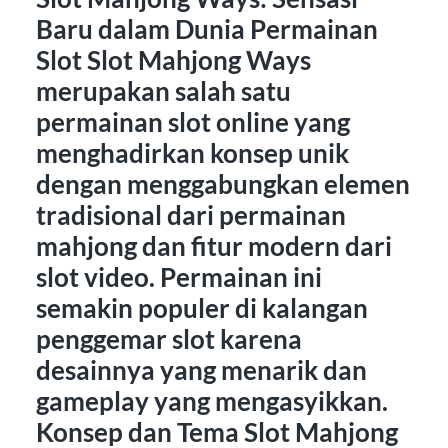
Baru dalam Dunia Permainan
Slot Slot Mahjong Ways
merupakan salah satu
permainan slot online yang
menghadirkan konsep unik
dengan menggabungkan elemen
tradisional dari permainan
mahjong dan fitur modern dari
slot video. Permainan ini
semakin populer di kalangan
penggemar slot karena
desainnya yang menarik dan
gameplay yang mengasyikkan.
Konsep dan Tema Slot Mahjong