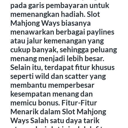
pada garis pembayaran untuk
memenangkan hadiah. Slot
Mahjong Ways biasanya
menawarkan berbagai paylines
atau jalur kemenangan yang
cukup banyak, sehingga peluang
menang menjadi lebih besar.
Selain itu, terdapat fitur khusus
seperti wild dan scatter yang
membantu memperbesar
kesempatan menang dan
memicu bonus. Fitur-Fitur
Menarik dalam Slot Mahjong
Ways Salah satu daya tarik