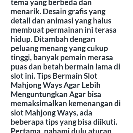
tema yang berbeda dan
menarik. Desain grafis yang
detail dan animasi yang halus
membuat permainan ini terasa
hidup. Ditambah dengan
peluang menang yang cukup
tinggi, banyak pemain merasa
puas dan betah bermain lama di
slot ini. Tips Bermain Slot
Mahjong Ways Agar Lebih
Menguntungkan Agar bisa
memaksimalkan kemenangan di
slot Mahjong Ways, ada
beberapa tips yang bisa diikuti.
Pertama, pahami dulu aturan