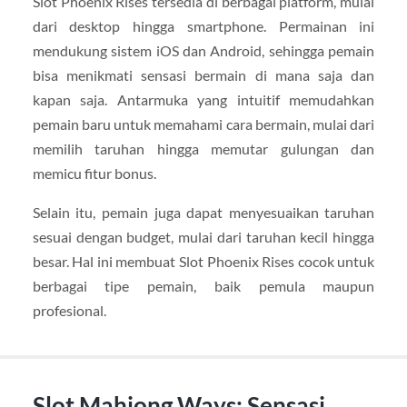
Slot Phoenix Rises tersedia di berbagai platform, mulai
dari desktop hingga smartphone. Permainan ini
mendukung sistem iOS dan Android, sehingga pemain
bisa menikmati sensasi bermain di mana saja dan
kapan saja. Antarmuka yang intuitif memudahkan
pemain baru untuk memahami cara bermain, mulai dari
memilih taruhan hingga memutar gulungan dan
memicu fitur bonus.
Selain itu, pemain juga dapat menyesuaikan taruhan
sesuai dengan budget, mulai dari taruhan kecil hingga
besar. Hal ini membuat Slot Phoenix Rises cocok untuk
berbagai tipe pemain, baik pemula maupun
profesional.
Slot Mahjong Ways: Sensasi