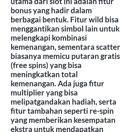
utama dari slot ini adalah fitur
bonus yang hadir dalam
berbagai bentuk. Fitur wild bisa
menggantikan simbol lain untuk
melengkapi kombinasi
kemenangan, sementara scatter
biasanya memicu putaran gratis
(free spins) yang bisa
meningkatkan total
kemenangan. Ada juga fitur
multiplier yang bisa
melipatgandakan hadiah, serta
fitur tambahan seperti re-spin
yang memberikan kesempatan
ekstra untuk mendapatkan