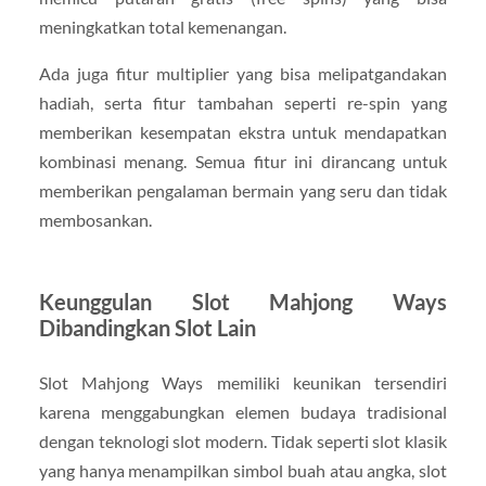
meningkatkan total kemenangan.
Ada juga fitur multiplier yang bisa melipatgandakan
hadiah, serta fitur tambahan seperti re-spin yang
memberikan kesempatan ekstra untuk mendapatkan
kombinasi menang. Semua fitur ini dirancang untuk
memberikan pengalaman bermain yang seru dan tidak
membosankan.
Keunggulan Slot Mahjong Ways
Dibandingkan Slot Lain
Slot Mahjong Ways memiliki keunikan tersendiri
karena menggabungkan elemen budaya tradisional
dengan teknologi slot modern. Tidak seperti slot klasik
yang hanya menampilkan simbol buah atau angka, slot