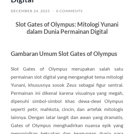
DECEMBER 24, 2025
/
0 COMMENTS
Slot Gates of Olympus: Mitologi Yunani
dalam Dunia Permainan Digital
Gambaran Umum Slot Gates of Olympus
Slot Gates of Olympus merupakan salah satu
permainan slot digital yang mengangkat tema mitologi
Yunani, khususnya sosok Zeus sebagai figur sentral.
Permainan ini dikenal karena visualnya yang megah,
dipenuhi simbol-simbol khas dewa-dewi Olympus
seperti petir, mahkota, cincin, dan artefak mitologis
lainnya. Dengan latar langit dan awan yang dramatis,
Gates of Olympus menghadirkan nuansa epik yang
menonjolkan kekuatan dan keagungan dunia para