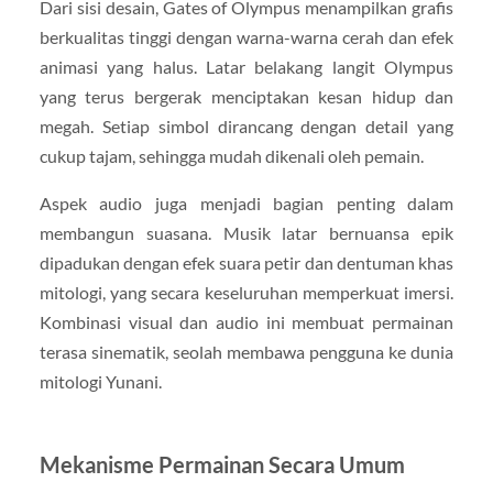
Dari sisi desain, Gates of Olympus menampilkan grafis
berkualitas tinggi dengan warna-warna cerah dan efek
animasi yang halus. Latar belakang langit Olympus
yang terus bergerak menciptakan kesan hidup dan
megah. Setiap simbol dirancang dengan detail yang
cukup tajam, sehingga mudah dikenali oleh pemain.
Aspek audio juga menjadi bagian penting dalam
membangun suasana. Musik latar bernuansa epik
dipadukan dengan efek suara petir dan dentuman khas
mitologi, yang secara keseluruhan memperkuat imersi.
Kombinasi visual dan audio ini membuat permainan
terasa sinematik, seolah membawa pengguna ke dunia
mitologi Yunani.
Mekanisme Permainan Secara Umum