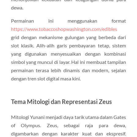
dewa.
Permainan ini menggunakan format
https://www.tobaccoshopwashington.com/edibles
grid dengan mekanisme gulungan yang berbeda dari
slot klasik. Alih-alih garis pembayaran tetap, sistem
yang digunakan menyesuaikan dengan kombinasi
simbol yang muncul di layar. Hal ini membuat tampilan
permainan terasa lebih dinamis dan modern, sejalan
dengan tren slot digital masa kini.
Tema Mitologi dan Representasi Zeus
Mitologi Yunani menjadi daya tarik utama dalam Gates
of Olympus. Zeus, sebagai raja para dewa,
digambarkan dengan karakter kuat dan ekspresif.