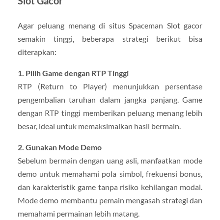
Slot Gacor
Agar peluang menang di situs Spaceman Slot gacor
semakin tinggi, beberapa strategi berikut bisa
diterapkan:
1. Pilih Game dengan RTP Tinggi
RTP (Return to Player) menunjukkan persentase
pengembalian taruhan dalam jangka panjang. Game
dengan RTP tinggi memberikan peluang menang lebih
besar, ideal untuk memaksimalkan hasil bermain.
2. Gunakan Mode Demo
Sebelum bermain dengan uang asli, manfaatkan mode
demo untuk memahami pola simbol, frekuensi bonus,
dan karakteristik game tanpa risiko kehilangan modal.
Mode demo membantu pemain mengasah strategi dan
memahami permainan lebih matang.