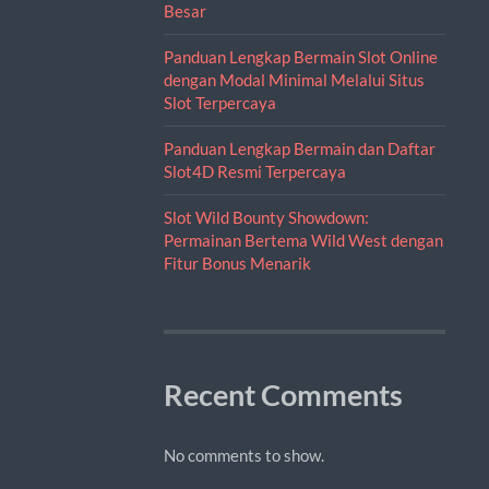
Besar
Panduan Lengkap Bermain Slot Online
dengan Modal Minimal Melalui Situs
Slot Terpercaya
Panduan Lengkap Bermain dan Daftar
Slot4D Resmi Terpercaya
Slot Wild Bounty Showdown:
Permainan Bertema Wild West dengan
Fitur Bonus Menarik
Recent Comments
No comments to show.