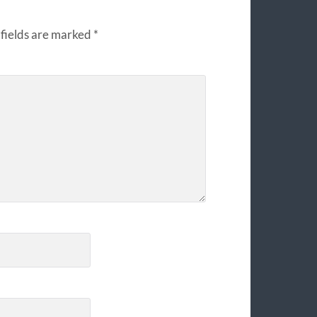
fields are marked
*