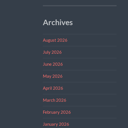
Archives
August 2026
July 2026
June 2026
May 2026
April 2026
March 2026
February 2026
January 2026