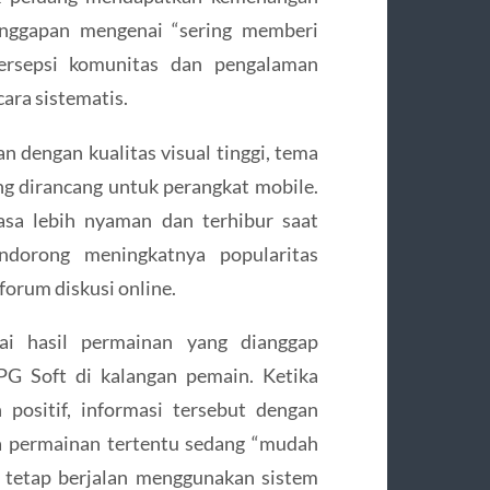
ggapan mengenai “sering memberi
persepsi komunitas dan pengalaman
cara sistematis.
 dengan kualitas visual tinggi, tema
g dirancang untuk perangkat mobile.
sa lebih nyaman dan terhibur saat
ndorong meningkatnya popularitas
forum diskusi online.
ai hasil permainan yang dianggap
G Soft di kalangan pemain. Ketika
ositif, informasi tersebut dengan
a permainan tertentu sedang “mudah
n tetap berjalan menggunakan sistem