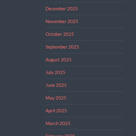
December 2025
November 2025
October 2025
September 2025
August 2025
July 2025
June 2025
May 2025
April 2025
March 2025
February 2025