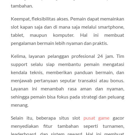
tambahan.
Keempat, fleksibilitas akses. Pemain dapat memainkan
slot kapan saja dan di mana saja melalui smartphone,
tablet, maupun komputer. Hal ini membuat
pengalaman bermain lebih nyaman dan praktis.
Kelima, layanan pelanggan profesional 24 jam. Tim
support selalu siap membantu pemain mengatasi
kendala teknis, memberikan panduan bermain, dan
menjawab pertanyaan seputar transaksi atau bonus.
Layanan ini menambah rasa aman dan nyaman,
sehingga pemain bisa fokus pada strategi dan peluang
menang.
Selain itu, beberapa situs slot
pusat game
gacor
menyediakan fitur tambahan seperti turnamen,
leaderboard, dan sistem reward. Hal ini membuat