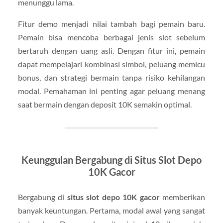
menunggu lama.
Fitur demo menjadi nilai tambah bagi pemain baru.
Pemain bisa mencoba berbagai jenis slot sebelum
bertaruh dengan uang asli. Dengan fitur ini, pemain
dapat mempelajari kombinasi simbol, peluang memicu
bonus, dan strategi bermain tanpa risiko kehilangan
modal. Pemahaman ini penting agar peluang menang
saat bermain dengan deposit 10K semakin optimal.
Keunggulan Bergabung di Situs Slot Depo
10K Gacor
Bergabung di
situs slot depo 10K gacor
memberikan
banyak keuntungan. Pertama, modal awal yang sangat