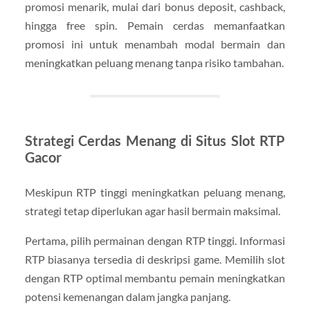
promosi menarik, mulai dari bonus deposit, cashback,
hingga free spin. Pemain cerdas memanfaatkan
promosi ini untuk menambah modal bermain dan
meningkatkan peluang menang tanpa risiko tambahan.
Strategi Cerdas Menang di Situs Slot RTP
Gacor
Meskipun RTP tinggi meningkatkan peluang menang,
strategi tetap diperlukan agar hasil bermain maksimal.
Pertama, pilih permainan dengan RTP tinggi. Informasi
RTP biasanya tersedia di deskripsi game. Memilih slot
dengan RTP optimal membantu pemain meningkatkan
potensi kemenangan dalam jangka panjang.