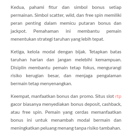
Kedua, pahami fitur dan simbol bonus setiap
permainan. Simbol scatter, wild, dan free spin memiliki
peran penting dalam memicu putaran bonus dan
jackpot. Pemahaman ini membantu pemain
menentukan strategi taruhan yang lebih tepat.
Ketiga, kelola modal dengan bijak. Tetapkan batas
taruhan harian dan jangan melebihi kemampuan.
Disiplin membantu pemain tetap fokus, mengurangi
risiko kerugian besar, dan menjaga pengalaman
bermain tetap menyenangkan.
Keempat, manfaatkan bonus dan promo. Situs slot
rtp
gacor biasanya menyediakan bonus deposit, cashback,
atau free spin. Pemain yang cerdas memanfaatkan
bonus ini untuk menambah modal bermain dan
meningkatkan peluang menang tanpa risiko tambahan.