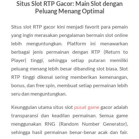
Situs Slot RTP Gacor: Main Slot dengan
Peluang Menang Optimal
Situs slot RTP gacor kini menjadi favorit para pemain
yang ingin merasakan pengalaman bermain slot online
lebih menguntungkan. Platform ini menawarkan
berbagai jenis permainan dengan RTP (Return to
Player) tinggi, sehingga setiap putaran memiliki
peluang menang lebih besar dibanding slot biasa. Slot
RTP tinggi dikenal sering memberikan kemenangan,
bonus, dan free spin, membuat setiap permainan lebih
seru dan menguntungkan.
Keunggulan utama situs slot
pusat game
gacor adalah
transparansi dan keadilan permainan. Semua game
menggunakan RNG (Random Number Generator),
sehingga hasil permainan benar-benar acak dan fair.