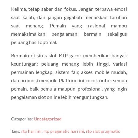
Kelima, tetap sabar dan fokus. Jangan terbawa emosi
saat kalah, dan jangan gegabah menaikkan taruhan
saat menang. Pemain yang rasional mampu
memaksimalkan pengalaman bermain sekaligus
peluang hasil optimal.
Bermain di situs slot RTP gacor memberikan banyak
keuntungan: peluang menang lebih tinggi, variasi
permainan lengkap, sistem fair, akses mobile mudah,
dan promosi menarik. Platform ini cocok untuk semua
pemain, baik pemula maupun profesional, yang ingin
pengalaman slot online lebih menguntungkan.
Categories:
Uncategorized
Tags:
rtp hari ini
,
rtp pragmatic hari ini
,
rtp slot pragmatic