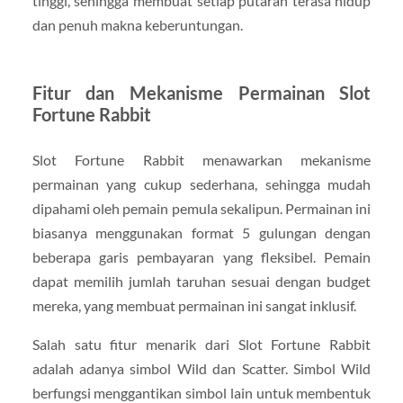
tinggi, sehingga membuat setiap putaran terasa hidup
dan penuh makna keberuntungan.
Fitur dan Mekanisme Permainan Slot
Fortune Rabbit
Slot Fortune Rabbit menawarkan mekanisme
permainan yang cukup sederhana, sehingga mudah
dipahami oleh pemain pemula sekalipun. Permainan ini
biasanya menggunakan format 5 gulungan dengan
beberapa garis pembayaran yang fleksibel. Pemain
dapat memilih jumlah taruhan sesuai dengan budget
mereka, yang membuat permainan ini sangat inklusif.
Salah satu fitur menarik dari Slot Fortune Rabbit
adalah adanya simbol Wild dan Scatter. Simbol Wild
berfungsi menggantikan simbol lain untuk membentuk