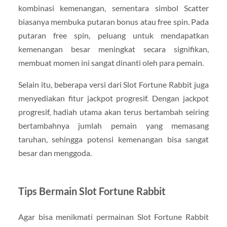
kombinasi kemenangan, sementara simbol Scatter
biasanya membuka putaran bonus atau free spin. Pada
putaran free spin, peluang untuk mendapatkan
kemenangan besar meningkat secara signifikan,
membuat momen ini sangat dinanti oleh para pemain.
Selain itu, beberapa versi dari Slot Fortune Rabbit juga
menyediakan fitur jackpot progresif. Dengan jackpot
progresif, hadiah utama akan terus bertambah seiring
bertambahnya jumlah pemain yang memasang
taruhan, sehingga potensi kemenangan bisa sangat
besar dan menggoda.
Tips Bermain Slot Fortune Rabbit
Agar bisa menikmati permainan Slot Fortune Rabbit