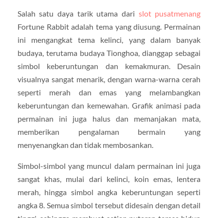
Salah satu daya tarik utama dari
slot pusatmenang
Fortune Rabbit adalah tema yang diusung. Permainan
ini mengangkat tema kelinci, yang dalam banyak
budaya, terutama budaya Tionghoa, dianggap sebagai
simbol keberuntungan dan kemakmuran. Desain
visualnya sangat menarik, dengan warna-warna cerah
seperti merah dan emas yang melambangkan
keberuntungan dan kemewahan. Grafik animasi pada
permainan ini juga halus dan memanjakan mata,
memberikan pengalaman bermain yang
menyenangkan dan tidak membosankan.
Simbol-simbol yang muncul dalam permainan ini juga
sangat khas, mulai dari kelinci, koin emas, lentera
merah, hingga simbol angka keberuntungan seperti
angka 8. Semua simbol tersebut didesain dengan detail