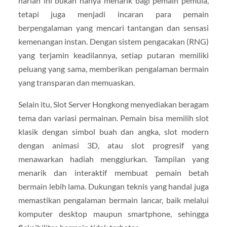
harian ini bukan hanya menarik bagi pemain pemula,
tetapi juga menjadi incaran para pemain
berpengalaman yang mencari tantangan dan sensasi
kemenangan instan. Dengan sistem pengacakan (RNG)
yang terjamin keadilannya, setiap putaran memiliki
peluang yang sama, memberikan pengalaman bermain
yang transparan dan memuaskan.
Selain itu, Slot Server Hongkong menyediakan beragam
tema dan variasi permainan. Pemain bisa memilih slot
klasik dengan simbol buah dan angka, slot modern
dengan animasi 3D, atau slot progresif yang
menawarkan hadiah menggiurkan. Tampilan yang
menarik dan interaktif membuat pemain betah
bermain lebih lama. Dukungan teknis yang handal juga
memastikan pengalaman bermain lancar, baik melalui
komputer desktop maupun smartphone, sehingga