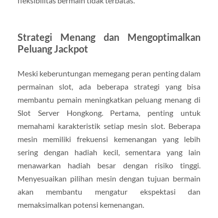
fleksibilitas bermain tidak terbatas.
Strategi Menang dan Mengoptimalkan
Peluang Jackpot
Meski keberuntungan memegang peran penting dalam
permainan slot, ada beberapa strategi yang bisa
membantu pemain meningkatkan peluang menang di
Slot Server Hongkong. Pertama, penting untuk
memahami karakteristik setiap mesin slot. Beberapa
mesin memiliki frekuensi kemenangan yang lebih
sering dengan hadiah kecil, sementara yang lain
menawarkan hadiah besar dengan risiko tinggi.
Menyesuaikan pilihan mesin dengan tujuan bermain
akan membantu mengatur ekspektasi dan
memaksimalkan potensi kemenangan.