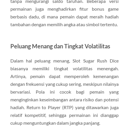
tanpa mengurangi saldo taruhan. Beberapa versi
permainan juga menghadirkan fitur bonus game
berbasis dadu, di mana pemain dapat meraih hadiah
tambahan dengan memilih angka atau simbol tertentu.
Peluang Menang dan Tingkat Volatilitas
Dalam hal peluang menang, Slot Sugar Rush Dice
biasanya memiliki tingkat volatilitas menengah.
Artinya, pemain dapat memperoleh kemenangan
dengan frekuensi yang cukup sering, meskipun nilainya
bervariasi. Pola ini cocok bagi pemain yang
menginginkan keseimbangan antara risiko dan potensi
hadiah. Return to Player (RTP) yang ditawarkan juga
relatif kompetitif, sehingga permainan ini dianggap
cukup menguntungkan dalam jangka panjang.