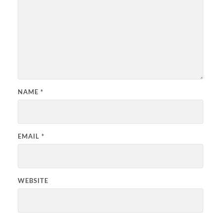
NAME
*
EMAIL
*
WEBSITE