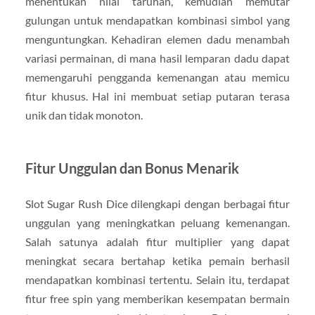
menentukan nilai taruhan, kemudian memutar
gulungan untuk mendapatkan kombinasi simbol yang
menguntungkan. Kehadiran elemen dadu menambah
variasi permainan, di mana hasil lemparan dadu dapat
memengaruhi pengganda kemenangan atau memicu
fitur khusus. Hal ini membuat setiap putaran terasa
unik dan tidak monoton.
Fitur Unggulan dan Bonus Menarik
Slot Sugar Rush Dice dilengkapi dengan berbagai fitur
unggulan yang meningkatkan peluang kemenangan.
Salah satunya adalah fitur multiplier yang dapat
meningkat secara bertahap ketika pemain berhasil
mendapatkan kombinasi tertentu. Selain itu, terdapat
fitur free spin yang memberikan kesempatan bermain