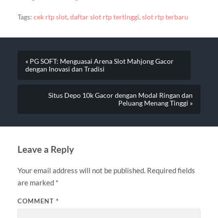
Tags:
cek rtp slot
,
daftar slot rtp tertinggi
,
slot rtp terbaru
« PG SOFT: Menguasai Arena Slot Mahjong Gacor
dengan Inovasi dan Tradisi
Situs Depo 10k Gacor dengan Modal Ringan dan
Peluang Menang Tinggi »
Leave a Reply
Your email address will not be published.
Required fields
are marked
*
COMMENT
*