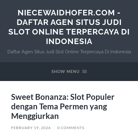
NIECEWAIDHOFER.COM -
DAFTAR AGEN SITUS JUDI
SLOT ONLINE TERPERCAYA DI
INDONESIA
Daftar Agen Situs Judi Slot Online Terpercaya Di Indonesia
SHOW MENU
Sweet Bonanza: Slot Populer
dengan Tema Permen yang
Menggiurkan
FEBRUARY 19, 2026
/
0 COMMENTS