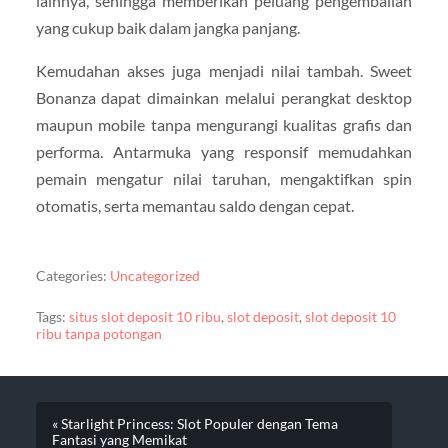
lainnya, sehingga memberikan peluang pengembalian
yang cukup baik dalam jangka panjang.
Kemudahan akses juga menjadi nilai tambah. Sweet
Bonanza dapat dimainkan melalui perangkat desktop
maupun mobile tanpa mengurangi kualitas grafis dan
performa. Antarmuka yang responsif memudahkan
pemain mengatur nilai taruhan, mengaktifkan spin
otomatis, serta memantau saldo dengan cepat.
Categories:
Uncategorized
Tags:
situs slot deposit 10 ribu
,
slot deposit
,
slot deposit 10
ribu tanpa potongan
« Starlight Princess: Slot Populer dengan Tema
Fantasi yang Memikat