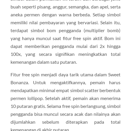
buah seperti pisang, anggur, semangka, dan apel, serta
aneka permen dengan warna berbeda. Setiap simbol
memiliki nilai pembayaran yang bervariasi. Selain itu,
terdapat simbol bom pengganda (multiplier bomb)
yang hanya muncul saat fitur free spin aktif. Bom ini
dapat memberikan pengganda mulai dari 2x hingga
100x, yang secara signifikan meningkatkan total
kemenangan dalam satu putaran.
Fitur free spin menjadi daya tarik utama dalam Sweet
Bonanza. Untuk mengaktifkannya, pemain harus
mendapatkan minimal empat simbol scatter berbentuk
permen lollipop. Setelah aktif, pemain akan menerima
10 putaran gratis. Selama free spin berlangsung, simbol
pengganda bisa muncul secara acak dan nilainya akan
dijumlahkan sebelum diterapkan pada total
kemenangan di akhir putaran.